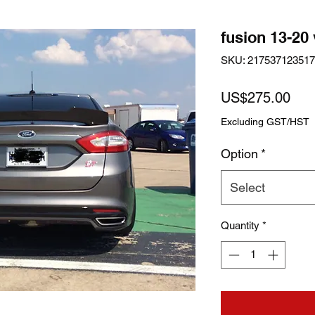
fusion 13-20 
SKU: 21753712351
Pric
US$275.00
Excluding GST/HST
Option
*
Select
Quantity
*