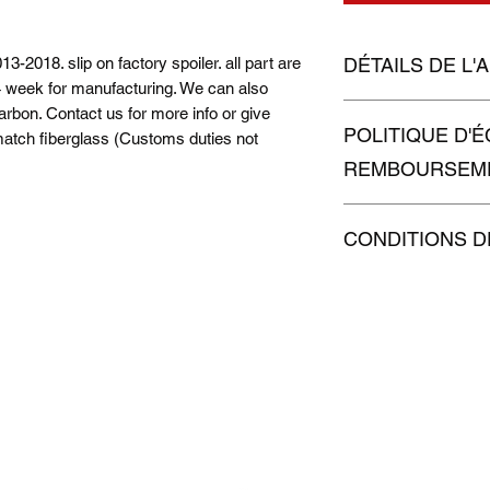
DÉTAILS DE L'
13-2018. slip on factory spoiler. all part are
4 week for manufacturing. We can also
spoiler extension for
carbon. Contact us for more info or give
POLITIQUE D'
factory spoiler
 match fiberglass (Customs duties not
REMBOURSEM
Politique d'échange
CONDITIONS D
vos visiteurs des co
remboursement des ar
Conditions de livrais
site. Énoncez clairem
vos modes de livrai
une relation de confi
prix. Fournissez des 
permettre ainsi d'ach
rassurer vos clients
sécurité.
j-m-a-racing@hotmail.com
5147552472