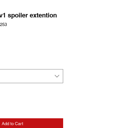
v1 spoiler extention
7253
e
Add to Cart