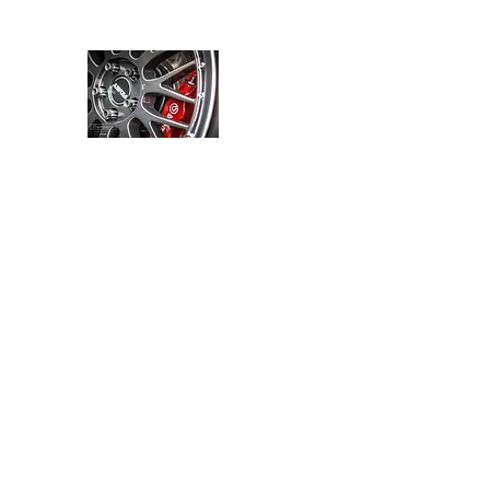
JMARACING
Home
products
media